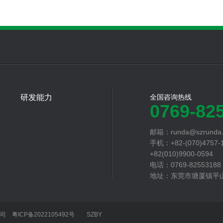
研发能力
全国咨询热线
0769-82
邮箱：runda@szrunda.
手机：+82-(070)4757-
+82(010)9900-0594
电话：0769-82553188
地址：东莞市塘厦镇平山
限公司
粤ICP备2022105492号
SZBY