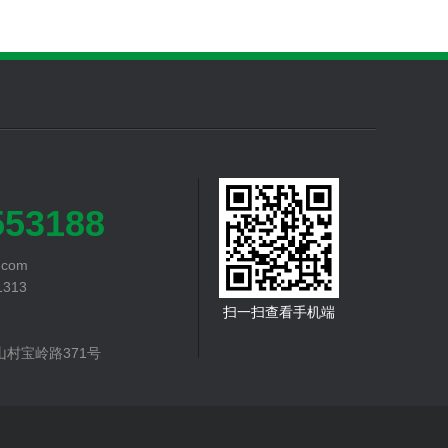
553188
com‬
1313
扫一扫查看手机端
村宝岭路371号